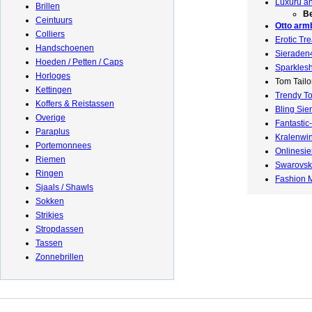
Luxuru a
Brillen
B
Ceintuurs
Otto arm
Colliers
Erotic Tr
Handschoenen
Sieraden4
Hoeden / Petten / Caps
Sparkles
Horloges
Tom Tail
Kettingen
Trendy T
Koffers & Reistassen
Bling Sie
Overige
Fantastic
Paraplus
Kralenwin
Portemonnees
Onlinesi
Riemen
Swarovsk
Ringen
Fashion 
Sjaals / Shawls
Sokken
Strikjes
Stropdassen
Tassen
Zonnebrillen