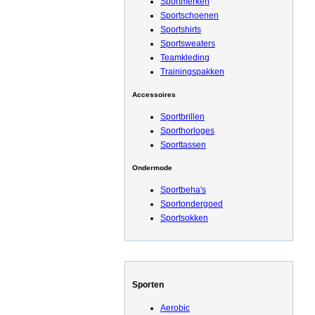
Sportmerken
Sportschoenen
Sportshirts
Sportsweaters
Teamkleding
Trainingspakken
Accessoires
Sportbrillen
Sporthorloges
Sporttassen
Ondermode
Sportbeha's
Sportondergoed
Sportsokken
Sporten
Aerobic