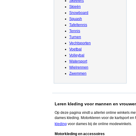
Skeelers
Skieën
Snowboard
Squash
Tafeltennis
Tennis
Turnen
Vechtsporten
Voetbal
Volleybal
Watersport
Wielrennen
Zwemmen
Leren kleding voor mannen en vrouwe
Op deze pagina vindt u allerlei online winkels m
dames kleding. Motorkleren voor de kartsport en
kleding
voor dames bij de online modewinkels.
Motorkleding en accessoires