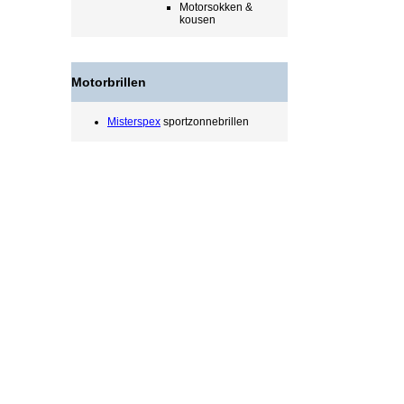
Motorsokken &
kousen
Motorbrillen
Misterspex
sportzonnebrillen