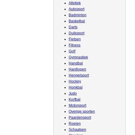
Atletiek
Autosport
Badminton
Basketbal
Darts
Duiksport
Fietsen
Fitness
Golf
Gymnastiek
Handbal
Hardlopen
Hengelsport
Hockey
Honkbal
Judo
Korfbal
Motorsport
Overige sporten
Paardensport
Roeien
Schaatsen