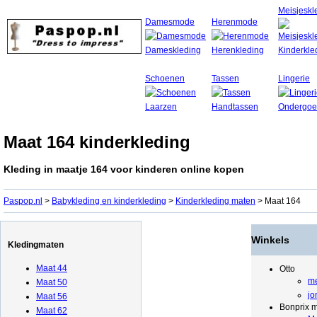
Meisjeskl
Damesmode
Herenmode
Schoenen
Tassen
Lingerie
Maat 164 kinderkleding
Kleding in maatje 164 voor kinderen online kopen
Paspop.nl
>
Babykleding en kinderkleding
>
Kinderkleding maten
> Maat 164
Winkels
Kledingmaten
Maat 44
Otto
me
Maat 50
jo
Maat 56
Bonprix m
Maat 62