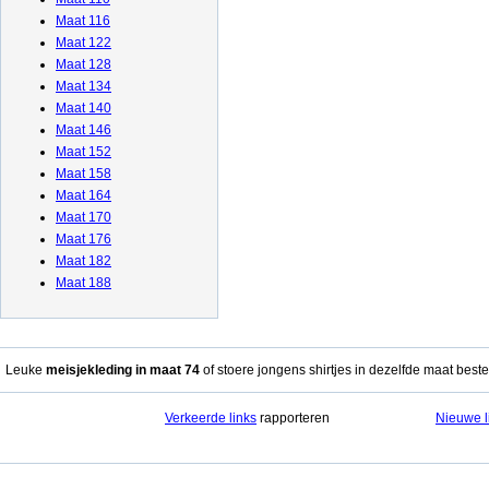
Maat 116
Maat 122
Maat 128
Maat 134
Maat 140
Maat 146
Maat 152
Maat 158
Maat 164
Maat 170
Maat 176
Maat 182
Maat 188
Leuke
meisjekleding in maat 74
of stoere jongens shirtjes in dezelfde maat beste
Verkeerde links
rapporteren
Nieuwe l