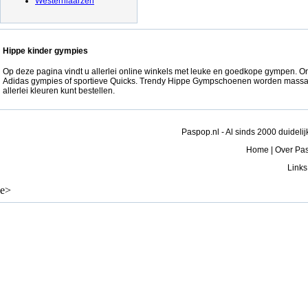
Westernlaarzen
Hippe kinder gympies
Op deze pagina vindt u allerlei online winkels met leuke en goedkope gympen. 
Adidas gympies of sportieve Quicks. Trendy Hippe Gympschoenen worden massa
allerlei kleuren kunt bestellen.
Paspop.nl - Al sinds 2000 duideli
Home | Over Pasp
Links 
e>