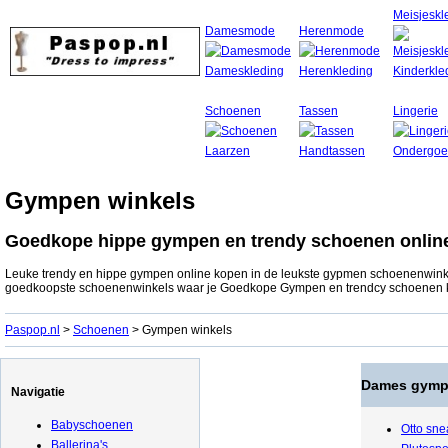
Meisjeskl
Damesmode
Herenmode
Schoenen
Tassen
Lingerie
Gympen winkels
Goedkope hippe gympen en trendy schoenen onlin
Leuke trendy en hippe gympen online kopen in de leukste gypmen schoenenwinke
goedkoopste schoenenwinkels waar je Goedkope Gympen en trendcy schoenen ko
Paspop.nl
>
Schoenen
> Gympen winkels
Dames gymp
Navigatie
Babyschoenen
Otto sne
Ballerina's