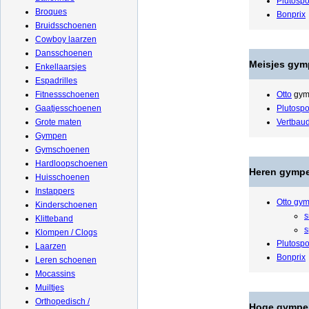
Plutosp
Broques
Bonprix
Bruidsschoenen
Cowboy laarzen
Dansschoenen
Meisjes gy
Enkellaarsjes
Espadrilles
Fitnessschoenen
Otto
gym
Gaatjesschoenen
Plutospo
Grote maten
Vertbau
Gympen
Gymschoenen
Hardloopschoenen
Heren gympe
Huisschoenen
Instappers
Otto gy
Kinderschoenen
s
Klitteband
s
Klompen / Clogs
Plutosp
Laarzen
Bonprix
Leren schoenen
Mocassins
Muiltjes
Orthopedisch /
Hoge gympe