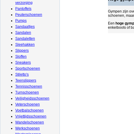
verzorging
Pantoffels
Gympen zijn ov
Peuterschoenen
schoenen, maar
Pumps
Een
hoge gym
Sandaaltjes
enkelboots of 
Sandalen
Sandaletten
Sleehakken
Slippers
Sloffen
Sneakers
Sportschoenen
Stiletto's
Teenslippers
Tennisschoenen
Turnschoenen
Veiligheidsschoenen
Veterschoenen
Voetbalschoenen
Vrijettijdsschoenen
Wandelschoenen
Werkschoenen